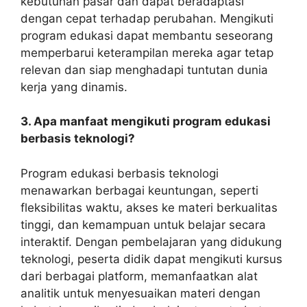
kebutuhan pasar dan dapat beradaptasi
dengan cepat terhadap perubahan. Mengikuti
program edukasi dapat membantu seseorang
memperbarui keterampilan mereka agar tetap
relevan dan siap menghadapi tuntutan dunia
kerja yang dinamis.
3. Apa manfaat mengikuti program edukasi
berbasis teknologi?
Program edukasi berbasis teknologi
menawarkan berbagai keuntungan, seperti
fleksibilitas waktu, akses ke materi berkualitas
tinggi, dan kemampuan untuk belajar secara
interaktif. Dengan pembelajaran yang didukung
teknologi, peserta didik dapat mengikuti kursus
dari berbagai platform, memanfaatkan alat
analitik untuk menyesuaikan materi dengan