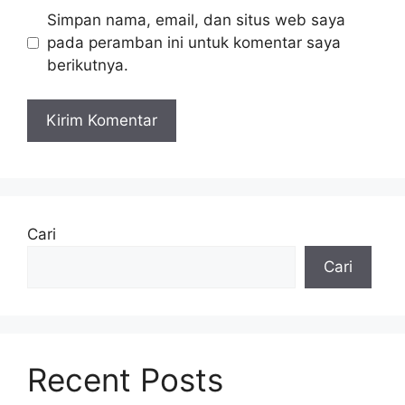
Simpan nama, email, dan situs web saya
pada peramban ini untuk komentar saya
berikutnya.
Cari
Cari
Recent Posts