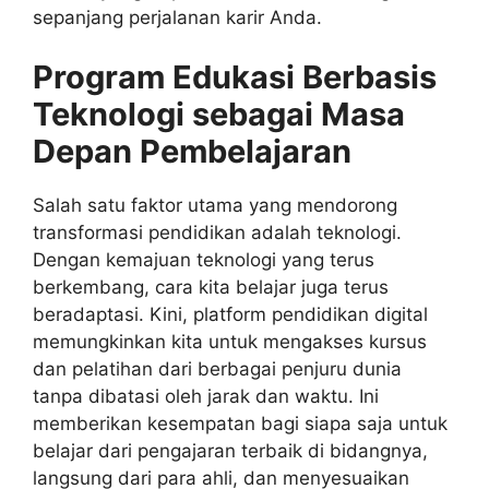
sepanjang perjalanan karir Anda.
Program Edukasi Berbasis
Teknologi sebagai Masa
Depan Pembelajaran
Salah satu faktor utama yang mendorong
transformasi pendidikan adalah teknologi.
Dengan kemajuan teknologi yang terus
berkembang, cara kita belajar juga terus
beradaptasi. Kini, platform pendidikan digital
memungkinkan kita untuk mengakses kursus
dan pelatihan dari berbagai penjuru dunia
tanpa dibatasi oleh jarak dan waktu. Ini
memberikan kesempatan bagi siapa saja untuk
belajar dari pengajaran terbaik di bidangnya,
langsung dari para ahli, dan menyesuaikan