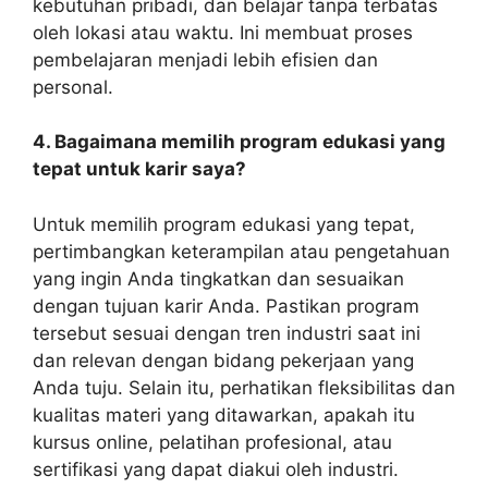
kebutuhan pribadi, dan belajar tanpa terbatas
oleh lokasi atau waktu. Ini membuat proses
pembelajaran menjadi lebih efisien dan
personal.
4. Bagaimana memilih program edukasi yang
tepat untuk karir saya?
Untuk memilih program edukasi yang tepat,
pertimbangkan keterampilan atau pengetahuan
yang ingin Anda tingkatkan dan sesuaikan
dengan tujuan karir Anda. Pastikan program
tersebut sesuai dengan tren industri saat ini
dan relevan dengan bidang pekerjaan yang
Anda tuju. Selain itu, perhatikan fleksibilitas dan
kualitas materi yang ditawarkan, apakah itu
kursus online, pelatihan profesional, atau
sertifikasi yang dapat diakui oleh industri.