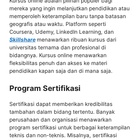
Kursus online adalah pilihan populer bagi
mereka yang ingin melanjutkan pendidikan atau
memperoleh keterampilan baru tanpa batasan
geografis atau waktu. Platform seperti
Coursera, Udemy, LinkedIn Learning, dan
Skillshare
menawarkan ribuan kursus dari
universitas ternama dan profesional di
bidangnya. Kursus online menawarkan
fleksibilitas penuh dan akses ke materi
pendidikan kapan saja dan di mana saja.
Program Sertifikasi
Sertifikasi dapat memberikan kredibilitas
tambahan dalam bidang tertentu. Banyak
perusahaan dan organisasi menawarkan
program sertifikasi untuk berbagai keterampilan
teknis dan non-teknis. Misalnya, sertifikasi