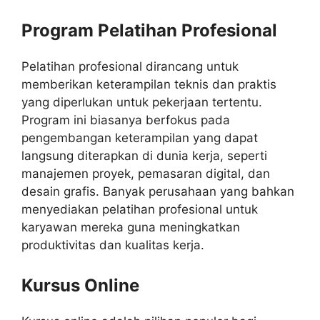
Program Pelatihan Profesional
Pelatihan profesional dirancang untuk
memberikan keterampilan teknis dan praktis
yang diperlukan untuk pekerjaan tertentu.
Program ini biasanya berfokus pada
pengembangan keterampilan yang dapat
langsung diterapkan di dunia kerja, seperti
manajemen proyek, pemasaran digital, dan
desain grafis. Banyak perusahaan yang bahkan
menyediakan pelatihan profesional untuk
karyawan mereka guna meningkatkan
produktivitas dan kualitas kerja.
Kursus Online