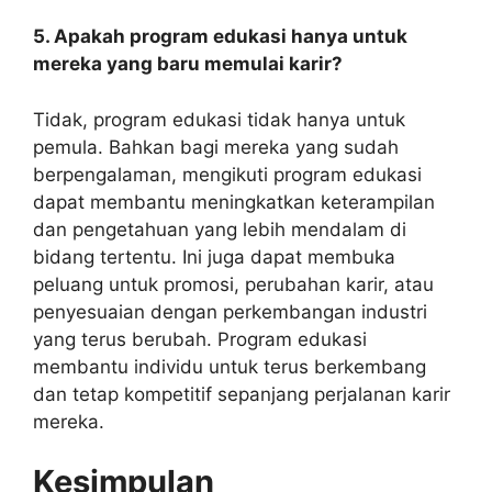
5. Apakah program edukasi hanya untuk
mereka yang baru memulai karir?
Tidak, program edukasi tidak hanya untuk
pemula. Bahkan bagi mereka yang sudah
berpengalaman, mengikuti program edukasi
dapat membantu meningkatkan keterampilan
dan pengetahuan yang lebih mendalam di
bidang tertentu. Ini juga dapat membuka
peluang untuk promosi, perubahan karir, atau
penyesuaian dengan perkembangan industri
yang terus berubah. Program edukasi
membantu individu untuk terus berkembang
dan tetap kompetitif sepanjang perjalanan karir
mereka.
Kesimpulan