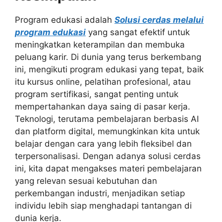
Program edukasi adalah
Solusi cerdas melalui
program edukasi
yang sangat efektif untuk
meningkatkan keterampilan dan membuka
peluang karir. Di dunia yang terus berkembang
ini, mengikuti program edukasi yang tepat, baik
itu kursus online, pelatihan profesional, atau
program sertifikasi, sangat penting untuk
mempertahankan daya saing di pasar kerja.
Teknologi, terutama pembelajaran berbasis AI
dan platform digital, memungkinkan kita untuk
belajar dengan cara yang lebih fleksibel dan
terpersonalisasi. Dengan adanya solusi cerdas
ini, kita dapat mengakses materi pembelajaran
yang relevan sesuai kebutuhan dan
perkembangan industri, menjadikan setiap
individu lebih siap menghadapi tantangan di
dunia kerja.