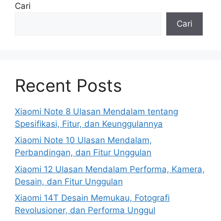
Cari
Cari
Recent Posts
Xiaomi Note 8 Ulasan Mendalam tentang
Spesifikasi, Fitur, dan Keunggulannya
Xiaomi Note 10 Ulasan Mendalam,
Perbandingan, dan Fitur Unggulan
Xiaomi 12 Ulasan Mendalam Performa, Kamera,
Desain, dan Fitur Unggulan
Xiaomi 14T Desain Memukau, Fotografi
Revolusioner, dan Performa Unggul