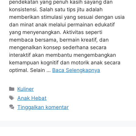
pendekatan yang penuh kasih sayang dan
konsistensi. Salah satu tips jitu adalah
memberikan stimulasi yang sesuai dengan usia
dan minat anak melalui permainan edukatif
yang menyenangkan. Aktivitas seperti
membaca bersama, bermain kreatif, dan
mengenalkan konsep sederhana secara
interaktif akan membantu mengembangkan
kemampuan kognitif dan motorik anak secara
optimal. Selain …
Baca Selengkapnya
Kategori
Kuliner
Tag
Anak Hebat
Tinggalkan komentar