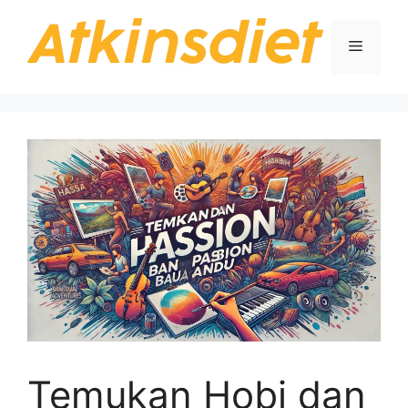
Langsung
ke
Menu
isi
Temukan Hobi dan