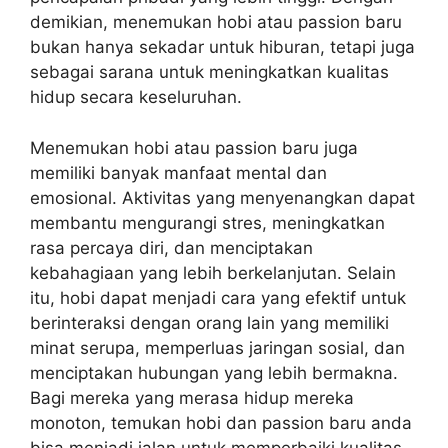
demikian, menemukan hobi atau passion baru
bukan hanya sekadar untuk hiburan, tetapi juga
sebagai sarana untuk meningkatkan kualitas
hidup secara keseluruhan.
Menemukan hobi atau passion baru juga
memiliki banyak manfaat mental dan
emosional. Aktivitas yang menyenangkan dapat
membantu mengurangi stres, meningkatkan
rasa percaya diri, dan menciptakan
kebahagiaan yang lebih berkelanjutan. Selain
itu, hobi dapat menjadi cara yang efektif untuk
berinteraksi dengan orang lain yang memiliki
minat serupa, memperluas jaringan sosial, dan
menciptakan hubungan yang lebih bermakna.
Bagi mereka yang merasa hidup mereka
monoton, temukan hobi dan passion baru anda
bisa menjadi jalan untuk memperbaiki kualitas