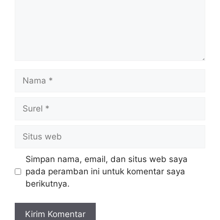
Nama
Surel
Situs
web
Simpan nama, email, dan situs web saya
pada peramban ini untuk komentar saya
berikutnya.