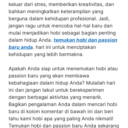
keluar dari stres, memberikan kreativitas, dan
bahkan meningkatkan keterampilan yang
berguna dalam kehidupan profesional. Jadi,
jangan ragu untuk mencoba hal-hal baru dan
mulai menjadikan hobi sebagai bagian penting
dalam hidup Anda.
temukan hobi dan passion
baru anda
. hari ini untuk menciptakan
kehidupan yang lebih bermakna.
Apakah Anda siap untuk menemukan hobi atau
passion baru yang akan membawa
kebahagiaan dalam hidup Anda? Mulailah hari
ini dan jangan takut untuk bereksperimen
dengan berbagai aktivitas yang menarik.
Bagikan pengalaman Anda dalam mencari hobi
baru di kolom komentar di bawah ini dan beri
tahu kami hobi apa yang paling Anda nikmati!
Temukan hobi dan passion baru Anda sekarang