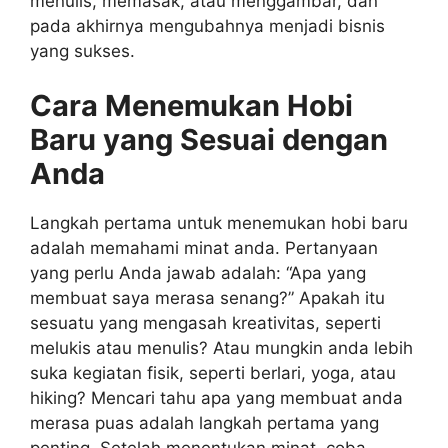
menulis, memasak, atau menggambar, dan
pada akhirnya mengubahnya menjadi bisnis
yang sukses.
Cara Menemukan Hobi
Baru yang Sesuai dengan
Anda
Langkah pertama untuk menemukan hobi baru
adalah memahami minat anda. Pertanyaan
yang perlu Anda jawab adalah: “Apa yang
membuat saya merasa senang?” Apakah itu
sesuatu yang mengasah kreativitas, seperti
melukis atau menulis? Atau mungkin anda lebih
suka kegiatan fisik, seperti berlari, yoga, atau
hiking? Mencari tahu apa yang membuat anda
merasa puas adalah langkah pertama yang