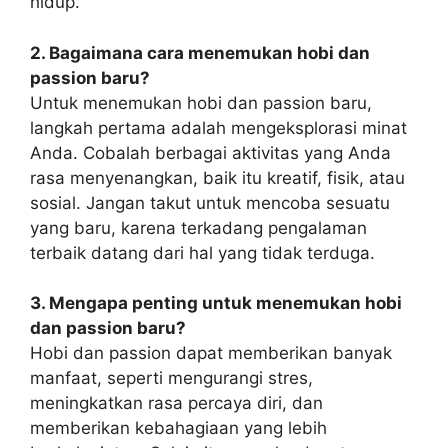
hidup.
2. Bagaimana cara menemukan hobi dan
passion baru?
Untuk menemukan hobi dan passion baru,
langkah pertama adalah mengeksplorasi minat
Anda. Cobalah berbagai aktivitas yang Anda
rasa menyenangkan, baik itu kreatif, fisik, atau
sosial. Jangan takut untuk mencoba sesuatu
yang baru, karena terkadang pengalaman
terbaik datang dari hal yang tidak terduga.
3. Mengapa penting untuk menemukan hobi
dan passion baru?
Hobi dan passion dapat memberikan banyak
manfaat, seperti mengurangi stres,
meningkatkan rasa percaya diri, dan
memberikan kebahagiaan yang lebih