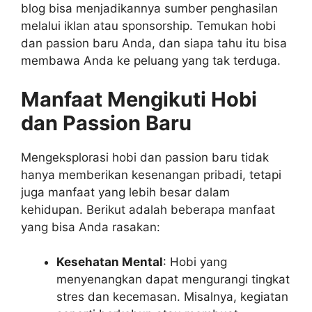
blog bisa menjadikannya sumber penghasilan
melalui iklan atau sponsorship. Temukan hobi
dan passion baru Anda, dan siapa tahu itu bisa
membawa Anda ke peluang yang tak terduga.
Manfaat Mengikuti Hobi
dan Passion Baru
Mengeksplorasi hobi dan passion baru tidak
hanya memberikan kesenangan pribadi, tetapi
juga manfaat yang lebih besar dalam
kehidupan. Berikut adalah beberapa manfaat
yang bisa Anda rasakan:
Kesehatan Mental
: Hobi yang
menyenangkan dapat mengurangi tingkat
stres dan kecemasan. Misalnya, kegiatan