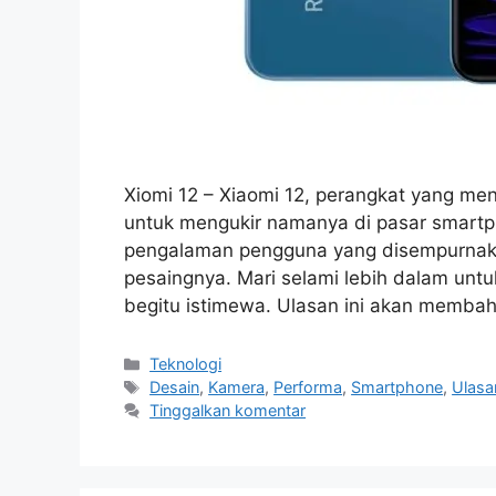
Xiomi 12 – Xiaomi 12, perangkat yang me
untuk mengukir namanya di pasar smartph
pengalaman pengguna yang disempurnaka
pesaingnya. Mari selami lebih dalam un
begitu istimewa. Ulasan ini akan membah
Kategori
Teknologi
Tag
Desain
,
Kamera
,
Performa
,
Smartphone
,
Ulasa
Tinggalkan komentar