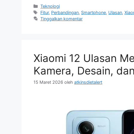
Kategori
Teknologi
Tag
Fitur
,
Perbandingan
,
Smartphone
,
Ulasan
,
Xiao
Tinggalkan komentar
Xiaomi 12 Ulasan M
Kamera, Desain, dan
15 Maret 2026
oleh
atkinsdietalert